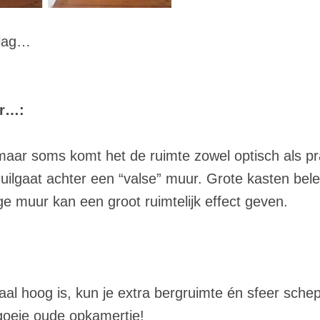
slag…
er…:
, maar soms komt het de ruimte zowel optisch als p
huilgaat achter een “valse” muur. Grote kasten bel
e muur kan een groot ruimtelijk effect geven.
al hoog is, kun je extra bergruimte én sfeer sche
goeie oude opkamertje!