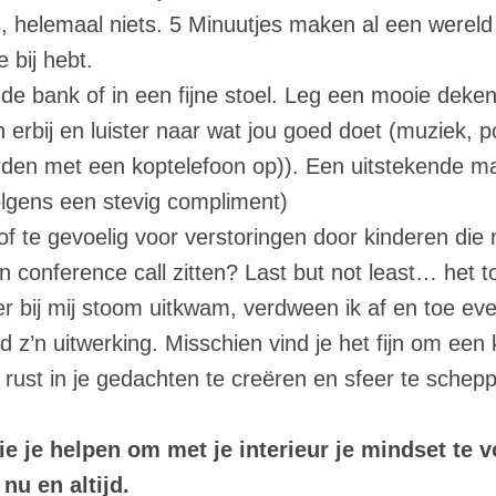
s, helemaal niets. 5 Minuutjes maken al een wereld 
e bij hebt.
de bank of in een fijne stoel. Leg een mooie deken
 erbij en luister naar wat jou goed doet (muziek, po
rden met een koptelefoon op)). Een uitstekende ma
olgens een stevig compliment)
t of te gevoelig voor verstoringen door kinderen die 
 conference call zitten? Last but not least… het to
er bij mij stoom uitkwam, verdween ik af en toe ev
 z’n uitwerking. Misschien vind je het fijn om een
 rust in je gedachten te creëren en sfeer te schep
die je helpen om met je interieur je mindset te 
nu en altijd.