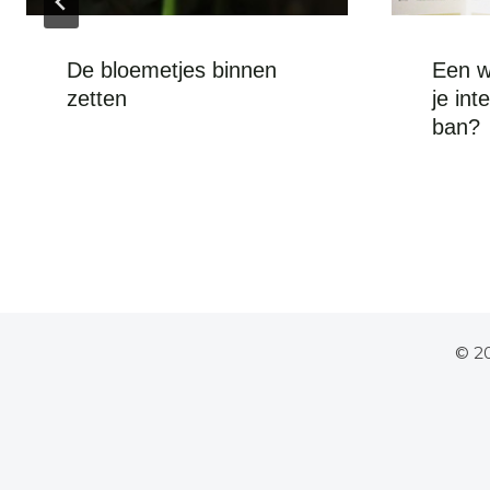
De bloemetjes binnen
Een wi
zetten
je int
ban?
© 20