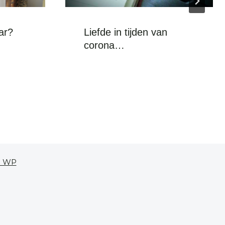
ar?
Liefde in tijden van
corona…
e WP